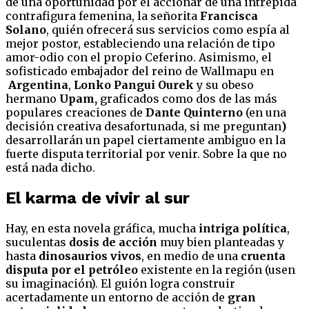
de una oportunidad por el accionar de una intrépida
contrafigura femenina, la señorita
Francisca
Solano
, quién ofrecerá sus servicios como espía al
mejor postor, estableciendo una relación de tipo
amor-odio con el propio Ceferino. Asimismo, el
sofisticado embajador del reino de Wallmapu en
Argentina
,
Lonko Pangui Ourek
y su obeso
hermano
Upam,
graficados como dos de las más
populares creaciones de
Dante Quinterno
(en una
decisión creativa desafortunada, si me preguntan
)
desarrollarán un papel ciertamente ambiguo en la
fuerte disputa territorial por venir. Sobre la que no
está nada dicho.
El karma de vivir al sur
Hay, en esta novela gráfica, mucha
intriga política
,
suculentas
dosis de acción
muy bien planteadas y
hasta
dinosaurios vivos
, en medio de una
cruenta
disputa por el petróleo
existente en la región (usen
su imaginación). El guión logra construir
acertadamente un entorno de acción de
gran