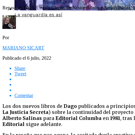
Repaso de Dago: Cita en Chipre, de Néstor Barrón y Sergio Ibáñez, l
La vanguardia es así
Por
MARIANO SICART
Publicado el
6 julio, 2022
Share
Tweet
Comentar
Los dos nuevos libros de
Dago
publicados a principio
La Justicia Secreta
) sobre la continuidad del proyecto
Alberto Salinas
para
Editorial Columba
en
1981
, tra
Editorial
sigue adelante.
En la reseña que nos ocupa, la aceitada dupla creativ