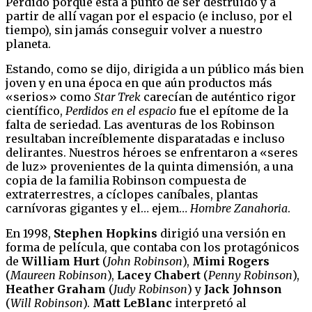
Perdido porque está a punto de ser destruido y a
partir de allí vagan por el espacio (e incluso, por el
tiempo), sin jamás conseguir volver a nuestro
planeta.
Estando, como se dijo, dirigida a un público más bien
joven y en una época en que aún productos más
«serios» como
Star Trek
carecían de auténtico rigor
científico,
Perdidos en el espacio
fue el epítome de la
falta de seriedad. Las aventuras de los Robinson
resultaban increíblemente disparatadas e incluso
delirantes. Nuestros héroes se enfrentaron a «seres
de luz» provenientes de la quinta dimensión, a una
copia de la familia Robinson compuesta de
extraterrestres, a cíclopes caníbales, plantas
carnívoras gigantes y el… ejem…
Hombre Zanahoria
.
En 1998,
Stephen Hopkins
dirigió una versión en
forma de película, que contaba con los protagónicos
de
William Hurt
(
John Robinson
),
Mimi Rogers
(
Maureen Robinson
),
Lacey Chabert
(
Penny Robinson
),
Heather Graham
(
Judy Robinson
) y
Jack Johnson
(
Will Robinson
).
Matt LeBlanc
interpretó al