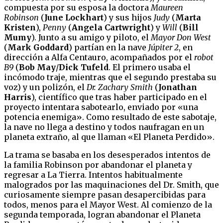
compuesta por su esposa la doctora
Maureen
Robinson
(
June Lockhart
) y sus hijos
Judy
(
Marta
Kristen
),
Penny
(
Angela Cartwright
) y
Will
(
Bill
Mumy
). Junto a su amigo y piloto, el
Mayor Don West
(
Mark Goddard
) partían en la nave
Júpiter 2
, en
dirección a Alfa Centauro, acompañados por el
robot
B9
(
Bob May
/
Dick Tufeld
. El primero usaba el
incómodo traje, mientras que el segundo prestaba su
voz) y un polizón, el
Dr. Zachary Smith
(
Jonathan
Harris
), científico que tras haber participado en el
proyecto intentara sabotearlo, enviado por «una
potencia enemiga». Como resultado de este sabotaje,
la nave no llega a destino y todos naufragan en un
planeta extraño, al que llaman «El Planeta Perdido».
La trama se basaba en los desesperados intentos de
la familia Robinson por abandonar el planeta y
regresar a La Tierra. Intentos habitualmente
malogrados por las maquinaciones del Dr. Smith, que
curiosamente siempre pasan desapercibidas para
todos, menos para el Mayor West. Al comienzo de la
segunda temporada, logran abandonar el Planeta