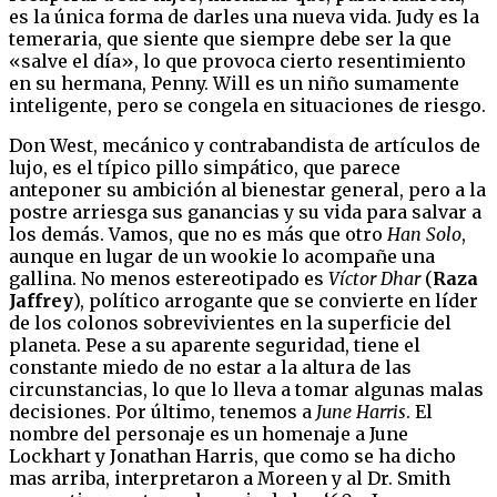
es la única forma de darles una nueva vida. Judy es la
temeraria, que siente que siempre debe ser la que
«salve el día», lo que provoca cierto resentimiento
en su hermana, Penny. Will es un niño sumamente
inteligente, pero se congela en situaciones de riesgo.
Don West, mecánico y contrabandista de artículos de
lujo, es el típico pillo simpático, que parece
anteponer su ambición al bienestar general, pero a la
postre arriesga sus ganancias y su vida para salvar a
los demás. Vamos, que no es más que otro
Han Solo
,
aunque en lugar de un wookie lo acompañe una
gallina. No menos estereotipado es
Víctor Dhar
(
Raza
Jaffrey
), político arrogante que se convierte en líder
de los colonos sobrevivientes en la superficie del
planeta. Pese a su aparente seguridad, tiene el
constante miedo de no estar a la altura de las
circunstancias, lo que lo lleva a tomar algunas malas
decisiones. Por último, tenemos a
June Harris
. El
nombre del personaje es un homenaje a June
Lockhart y Jonathan Harris, que como se ha dicho
mas arriba, interpretaron a Moreen y al Dr. Smith