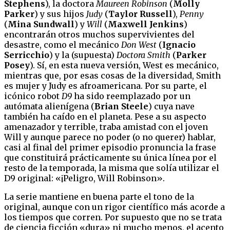
Stephens
), la doctora
Maureen Robinson
(
Molly
Parker
) y sus hijos
Judy
(
Taylor Russell
),
Penny
(
Mina Sundwall
) y
Will
(
Maxwell Jenkins
)
encontrarán otros muchos supervivientes del
desastre, como el mecánico
Don West
(
Ignacio
Serricchio
) y la (supuesta)
Doctora Smith
(
Parker
Posey
). Sí, en esta nueva versión, West es mecánico,
mientras que, por esas cosas de la diversidad, Smith
es mujer y Judy es afroamericana. Por su parte, el
icónico robot
D9
ha sido reemplazado por un
autómata alienígena (
Brian Steele
) cuya nave
también ha caído en el planeta. Pese a su aspecto
amenazador y terrible, traba amistad con el joven
Will y aunque parece no poder (o no querer) hablar,
casi al final del primer episodio pronuncia la frase
que constituirá prácticamente su única línea por el
resto de la temporada, la misma que solía utilizar el
D9 original: «¡Peligro, Will Robinson».
La serie mantiene en buena parte el tono de la
original, aunque con un rigor científico más acorde a
los tiempos que corren. Por supuesto que no se trata
de ciencia ficción «dura» ni mucho menos, el acento