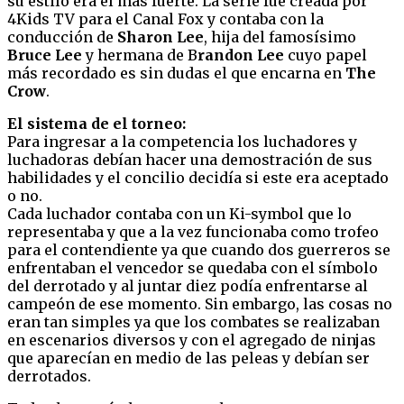
su estilo era el mas fuerte. La serie fue creada por
4Kids TV para el Canal Fox y contaba con la
conducción de
Sharon Lee
, hija del famosísimo
Bruce Lee
y hermana de B
randon Lee
cuyo papel
más recordado es sin dudas el que encarna en
The
Crow
.
El sistema de el torneo:
Para ingresar a la competencia los luchadores y
luchadoras debían hacer una demostración de sus
habilidades y el concilio decidía si este era aceptado
o no.
Cada luchador contaba con un Ki-symbol que lo
representaba y que a la vez funcionaba como trofeo
para el contendiente ya que cuando dos guerreros se
enfrentaban el vencedor se quedaba con el símbolo
del derrotado y al juntar diez podía enfrentarse al
campeón de ese momento. Sin embargo, las cosas no
eran tan simples ya que los combates se realizaban
en escenarios diversos y con el agregado de ninjas
que aparecían en medio de las peleas y debían ser
derrotados.