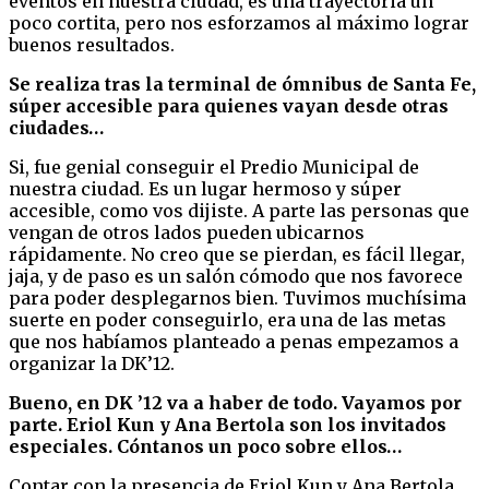
eventos en nuestra ciudad, es una trayectoria un
poco cortita, pero nos esforzamos al máximo lograr
buenos resultados.
Se realiza tras la terminal de ómnibus de Santa Fe,
súper accesible para quienes vayan desde otras
ciudades…
Si, fue genial conseguir el Predio Municipal de
nuestra ciudad. Es un lugar hermoso y súper
accesible, como vos dijiste. A parte las personas que
vengan de otros lados pueden ubicarnos
rápidamente. No creo que se pierdan, es fácil llegar,
jaja, y de paso es un salón cómodo que nos favorece
para poder desplegarnos bien. Tuvimos muchísima
suerte en poder conseguirlo, era una de las metas
que nos habíamos planteado a penas empezamos a
organizar la DK’12.
Bueno, en DK ’12 va a haber de todo. Vayamos por
parte. Eriol Kun y Ana Bertola son los invitados
especiales. Cóntanos un poco sobre ellos…
Contar con la presencia de Eriol Kun y Ana Bertola