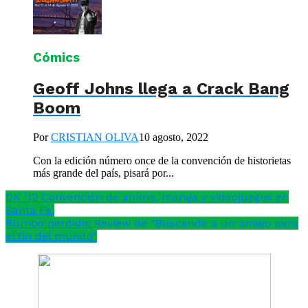
Cómics
Geoff Johns llega a Crack Bang
Boom
Por
CRISTIAN OLIVA
10 agosto, 2022
Con la edición número once de la convención de historietas
más grande del país, pisará por...
DK ’12 Convención de anime, manga y videojuegos en
Santa Fe.
Rumbo perdido: Review de “Buscando a un amigo para
el fin del mundo”